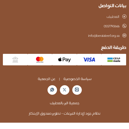
نات التواصل
العطيف
0557790666
info@beralateef.org.sa
قة الدفع
سياسة الخصوصية
|
عن الجمعية
جمعية البر بالعطيف
نظام جود لإدارة التبرعات - تطوير صندوق الابتكار