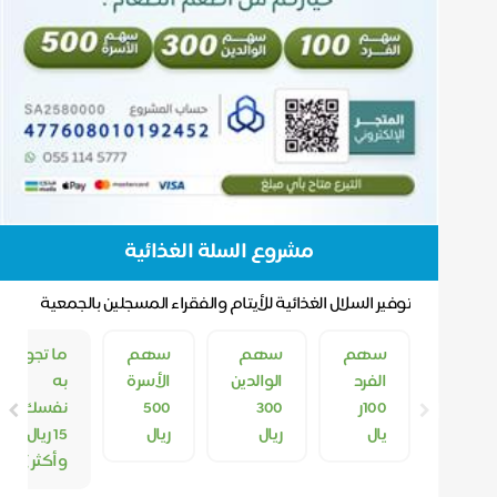
مشروع السلة الغذائية
توفير السلال الغذائية للأيتام والفقراء المسجلين بالجمعية
سهم
سهم
سهم
ما تجود
الفرد
الوالدين
الأسرة
به
100ر
300
500
نفسك (
يال
ريال
ريال
15 ريال
وأكثر )