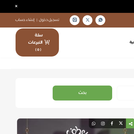
×
تسجيل دخول
|
إنشاء حساب
سلة
التبرعات
ية
)
0
(
بحث