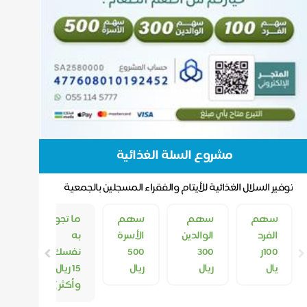
مشروع السلة الغذائية
توفير السلال الغذائية للأيتام والفقراء المسجلين بالجمعية
سهم
سهم
سهم
ما تجود
الفرد
الوالدين
الأسرة
به
100ر
300
500
نفسك (
يال
ريال
ريال
15 ريال
وأكثر )