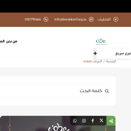
العطيف
info@beralateef.org.sa
0557790666
من نحن
الم
تبرع سريع
الرئيسية
التبرعات العامة