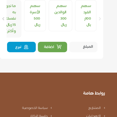
سهم
سهم
سهم
ما تجود
الفرد
الوالدين
الأسرة
به
100ر
300
500
نفسك (
يال
ريال
ريال
15 ريال
وأكثر )
اضافة
تبرع
روابط هامة
المشاريع
سياسة الخصوصية
الإهداءات
حاسبة الزكاة